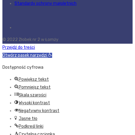
Standardy ochrony małoletnich
© 2022 Żłobek nr 2 w Łomży
Przejdź do treści
Otwórz pasek narzędzi
Dostępność cyfrowa
Powiększ tekst
Pomniejsz tekst
Skala szarości
Wysoki kontrast
Negatywny kontrast
Jasne tło
Podkreśl linki
Czytelna czcionka