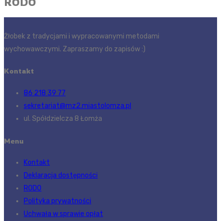
RODO
Żłobek z tradycjami i wypracowanymi metodami
wychowawczymi. Zapraszamy do zapisów :)
Kontakt
86 218 39 77
sekretariat@mz2.miastolomza.pl
ul. Spółdzielcza 8 Łomża
Menu
Kontakt
Deklaracja dostępności
RODO
Polityka prywatności
Uchwała w sprawie opłat