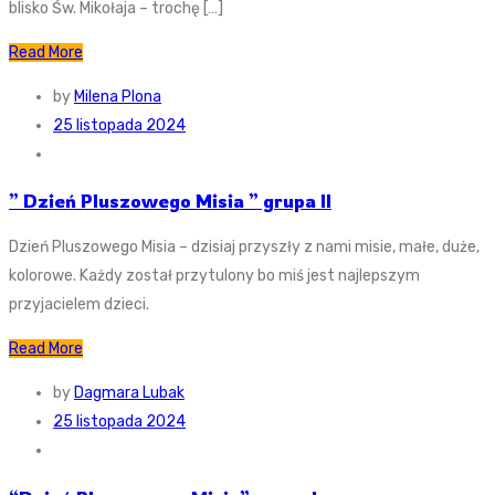
blisko Św. Mikołaja – trochę […]
Read More
by
Milena Plona
25 listopada 2024
” Dzień Pluszowego Misia ” grupa II
Dzień Pluszowego Misia – dzisiaj przyszły z nami misie, małe, duże,
kolorowe. Każdy został przytulony bo miś jest najlepszym
przyjacielem dzieci.
Read More
by
Dagmara Lubak
25 listopada 2024