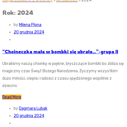
Miejski Żłobek nr 2 w Łomzy
>
Aktualności
> 2024
Rok: 2024
by
Milena Plona
20 grudnia 2024
“Choineczka mała w bombki się ubrała…”-grupa II
Ubraliśmy naszą choinkę w piękne, błyszczące bombki bo zbliża się
magiczny czas Świąt Bożego Narodzenia. Życzymy wszystkim
dużo miłości, ciepła i radości z czasu spędzonego wspólnie z
dziećmi.
Read More
by
Dagmara Lubak
20 grudnia 2024