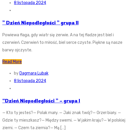
8 listopada 2024
” Dzień Niepodległości ” grupa II
Powiewa flaga, gdy wiatr się zerwie. A na tej fladze jest biel i
czerwień. Czerwień to miłość, biel serce czyste. Piękne są nasze
barwy ojczyste.
Read More
by
Dagmara Lubak
8 listopada 2024
“Dzień Niepodległości ” – grupa I
— Kto ty jesteś?— Polak mały. — Jaki znak twój?— Orzeł biały. —
Gdzie ty mieszkasz?— Między swemi. — W jakim kraju?— W polskiej
ziemi. — Czem ta ziemia?— Mą […]