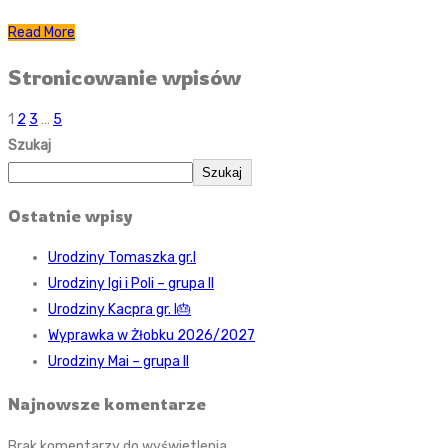
Read More
Stronicowanie wpisów
1
2
3
…
5
Szukaj
Szukaj
Ostatnie wpisy
Urodziny Tomaszka gr.I
Urodziny Igi i Poli – grupa II
Urodziny Kacpra gr. I🎂
Wyprawka w Żłobku 2026/2027
Urodziny Mai – grupa II
Najnowsze komentarze
Brak komentarzy do wyświetlenia.