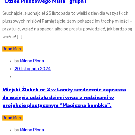
“Dzień Pluszowego Misia” grupa I
Słuchajcie, słuchajcie! 25 listopada to wielki dzień dla wszystkich
pluszowych misiów! Pamiętajcie, żeby pokazać im trochę miłości –
przytulić, wziąć na spacer, albo po prostu powiedzieć, jak bardzo są
ważne! […]
Read More
by
Milena Plona
20 listopada 2024
Miejski Żłobek nr 2 w Łomży serdecznie zaprasza
do wzięcia udziału dzieci wraz z rodzicami w
projekcie plastycznym “Magiczna bombka”.
Read More
by
Milena Plona