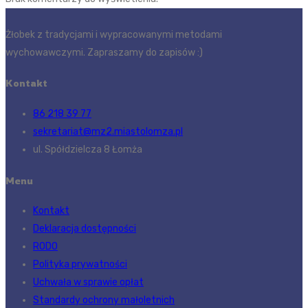
Żłobek z tradycjami i wypracowanymi metodami
wychowawczymi. Zapraszamy do zapisów :)
Kontakt
86 218 39 77
sekretariat@mz2.miastolomza.pl
ul. Spółdzielcza 8 Łomża
Menu
Kontakt
Deklaracja dostępności
RODO
Polityka prywatności
Uchwała w sprawie opłat
Standardy ochrony małoletnich