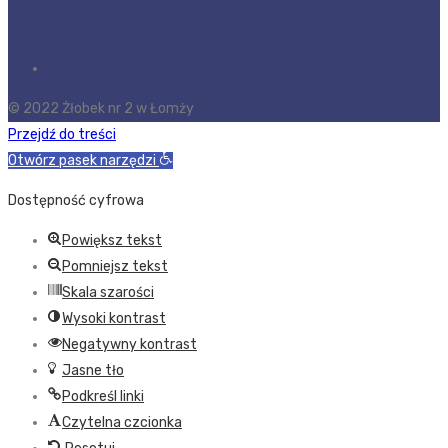
© 2022 Żłobek nr 2 w Łomży
Przejdź do treści
Otwórz pasek narzędzi
Dostępność cyfrowa
Powiększ tekst
Pomniejsz tekst
Skala szarości
Wysoki kontrast
Negatywny kontrast
Jasne tło
Podkreśl linki
Czytelna czcionka