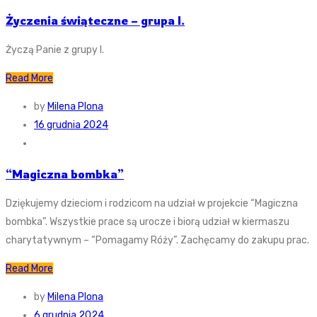
Życzenia świąteczne – grupa I.
Życzą Panie z grupy I.
Read More
by
Milena Plona
16 grudnia 2024
“Magiczna bombka”
Dziękujemy dzieciom i rodzicom na udział w projekcie “Magiczna
bombka”. Wszystkie prace są urocze i biorą udział w kiermaszu
charytatywnym – “Pomagamy Róży”. Zachęcamy do zakupu prac.
Read More
by
Milena Plona
6 grudnia 2024