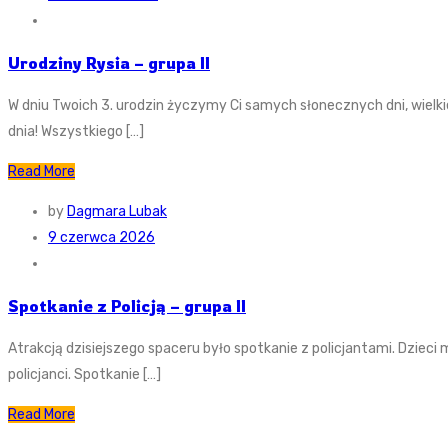
Urodziny Rysia – grupa II
W dniu Twoich 3. urodzin życzymy Ci samych słonecznych dni, wielk
dnia! Wszystkiego […]
Read More
by
Dagmara Lubak
9 czerwca 2026
Spotkanie z Policją – grupa II
Atrakcją dzisiejszego spaceru było spotkanie z policjantami. Dzieci 
policjanci. Spotkanie […]
Read More