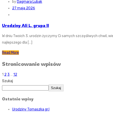
by
Dagmara Lubak
27 maja 2026
Urodziny Ali L. grupa II
W dniu Twoich 3. urodzin życzymy Ci samych szczęśliwych chwil, wie
najlepszego dla […]
Read More
Stronicowanie wpisów
1
2
3
…
12
Szukaj
Szukaj
Ostatnie wpisy
Urodziny Tomaszka gr.I