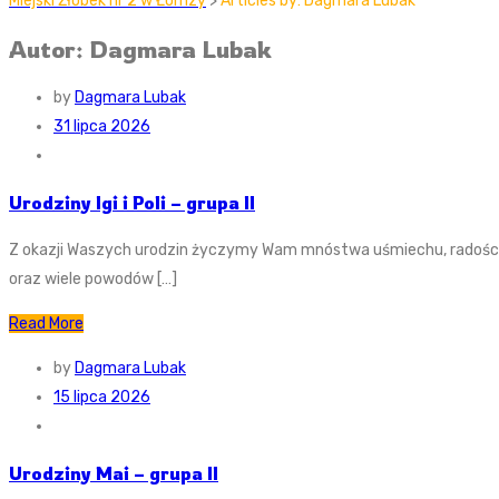
Miejski Żłobek nr 2 w Łomzy
>
Articles by: Dagmara Lubak
Autor: Dagmara Lubak
by
Dagmara Lubak
31 lipca 2026
Urodziny Igi i Poli – grupa II
Z okazji Waszych urodzin życzymy Wam mnóstwa uśmiechu, radości, b
oraz wiele powodów […]
Read More
by
Dagmara Lubak
15 lipca 2026
Urodziny Mai – grupa II