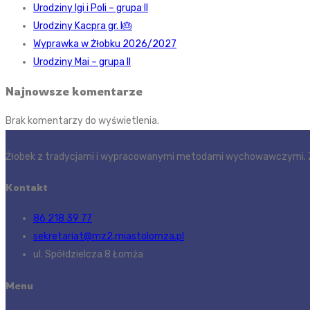
Urodziny Igi i Poli – grupa II
Urodziny Kacpra gr. I🎂
Wyprawka w Żłobku 2026/2027
Urodziny Mai – grupa II
Najnowsze komentarze
Brak komentarzy do wyświetlenia.
Żłobek z tradycjami i wypracowanymi metodami wychowawczymi. Z
Kontakt
86 218 39 77
sekretariat@mz2.miastolomza.pl
ul. Spółdzielcza 8 Łomża
Menu