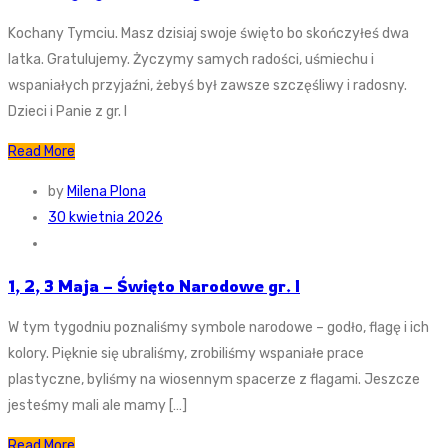
Kochany Tymciu. Masz dzisiaj swoje święto bo skończyłeś dwa
latka. Gratulujemy. Życzymy samych radości, uśmiechu i
wspaniałych przyjaźni, żebyś był zawsze szczęśliwy i radosny.
Dzieci i Panie z gr. I
Read More
by
Milena Plona
30 kwietnia 2026
1, 2, 3 Maja – Święto Narodowe gr. I
W tym tygodniu poznaliśmy symbole narodowe – godło, flagę i ich
kolory. Pięknie się ubraliśmy, zrobiliśmy wspaniałe prace
plastyczne, byliśmy na wiosennym spacerze z flagami. Jeszcze
jesteśmy mali ale mamy […]
Read More