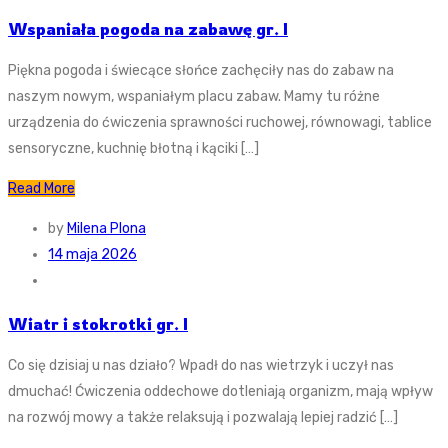
Wspaniała pogoda na zabawę gr. I
Piękna pogoda i świecące słońce zachęciły nas do zabaw na
naszym nowym, wspaniałym placu zabaw. Mamy tu różne
urządzenia do ćwiczenia sprawności ruchowej, równowagi, tablice
sensoryczne, kuchnię błotną i kąciki […]
Read More
by
Milena Plona
14 maja 2026
Wiatr i stokrotki gr. I
Co się dzisiaj u nas działo? Wpadł do nas wietrzyk i uczył nas
dmuchać! Ćwiczenia oddechowe dotleniają organizm, mają wpływ
na rozwój mowy a także relaksują i pozwalają lepiej radzić […]