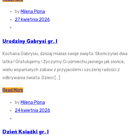
by
Milena Plona
27 kwietnia 2026
Urodziny Gabrysi gr. I
Kochana Gabrysiu, dzisiaj miałaś swoje święto. Skończyłaś dwa
latka ! Gratulujemy ! Życzymy Ci uśmiechu jasnego jak słońce,
wielu wspaniałych zabaw z przyjaciółmi i szczerej radości z
odkrywania świata. Dzieci […]
Read More
by
Milena Plona
24 kwietnia 2026
Dzień Książki gr. I