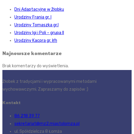
Dni Adaptacyjne w Żłobku
Urodziny Frania gr. I
Urodziny Tomaszka gr.I
Urodziny Igi i Poli – grupa II
Urodziny Kacpra gr. I🎂
Najnowsze komentarze
Brak komentarzy do wyświetlenia.
Żłobek z tradycjami i wypracowanymi metodami
wychowawczymi. Zapraszamy do zapisów :)
Kontakt
86 218 39 77
sekretariat@mz2.miastolomza.pl
ul. Spółdzielcza 8 Łomża