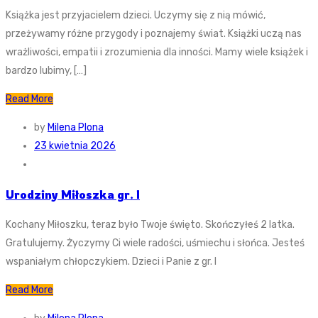
Książka jest przyjacielem dzieci. Uczymy się z nią mówić,
przeżywamy różne przygody i poznajemy świat. Książki uczą nas
wrażliwości, empatii i zrozumienia dla inności. Mamy wiele książek i
bardzo lubimy, […]
Read More
by
Milena Plona
23 kwietnia 2026
Urodziny Miłoszka gr. I
Kochany Miłoszku, teraz było Twoje święto. Skończyłeś 2 latka.
Gratulujemy. Życzymy Ci wiele radości, uśmiechu i słońca. Jesteś
wspaniałym chłopczykiem. Dzieci i Panie z gr. I
Read More