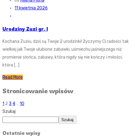
by
Milena Plona
11 kwietnia 2026
Urodziny Zuzi gr. I
Kochana Zuziu, dziś są Twoje 2 urodzinki! Życzymy Ci radości tak
wielkiej jak Twoje ulubione zabawki, uśmiechu jaśniejszego niż
promienie słońca, zabawy, która nigdy się nie kończy i miłości,
która […]
Read More
Stronicowanie wpisów
1
2
3
4
…
10
Szukaj
Szukaj
Ostatnie wpisy