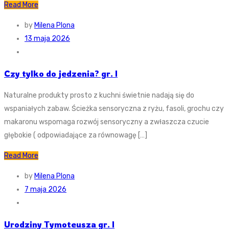
Read More
by
Milena Plona
13 maja 2026
Czy tylko do jedzenia? gr. I
Naturalne produkty prosto z kuchni świetnie nadają się do
wspaniałych zabaw. Ścieżka sensoryczna z ryżu, fasoli, grochu czy
makaronu wspomaga rozwój sensoryczny a zwłaszcza czucie
głębokie ( odpowiadające za równowagę […]
Read More
by
Milena Plona
7 maja 2026
Urodziny Tymoteusza gr. I