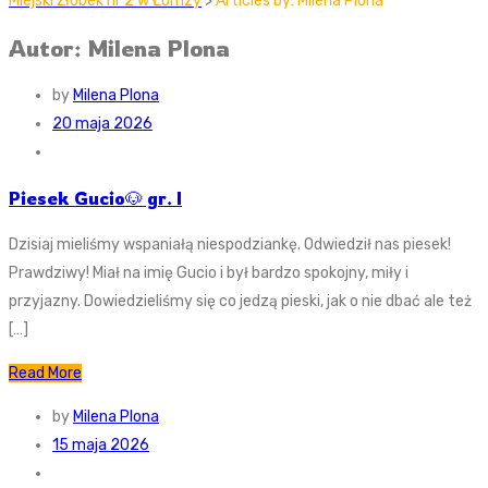
Miejski Żłobek nr 2 w Łomzy
>
Articles by: Milena Plona
Autor: Milena Plona
by
Milena Plona
20 maja 2026
Piesek Gucio🐶 gr. I
Dzisiaj mieliśmy wspaniałą niespodziankę. Odwiedził nas piesek!
Prawdziwy! Miał na imię Gucio i był bardzo spokojny, miły i
przyjazny. Dowiedzieliśmy się co jedzą pieski, jak o nie dbać ale też
[…]
Read More
by
Milena Plona
15 maja 2026