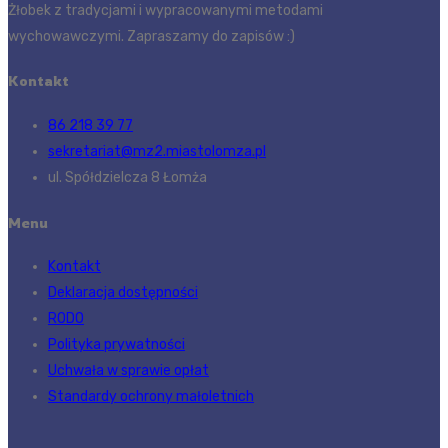
Żłobek z tradycjami i wypracowanymi metodami
wychowawczymi. Zapraszamy do zapisów :)
Kontakt
86 218 39 77
sekretariat@mz2.miastolomza.pl
ul. Spółdzielcza 8 Łomża
Menu
Kontakt
Deklaracja dostępności
RODO
Polityka prywatności
Uchwała w sprawie opłat
Standardy ochrony małoletnich