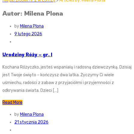
Miejski Żłobek nr 2 w Łomzy
>
Articles by: Milena Plona
Autor: Milena Plona
by
Milena Plona
9 lutego 2026
Urodziny Róży – gr. I
Kochana Różyczko, jesteś wspaniałą i radosną dziewczynką. Dzisiaj
jest Twoje święto – kończysz dwa latka. Życzymy Ci wiele
uśmiechu, radości z zabaw z przyjaciółmi i przyjemności z
odkrywania świata. Dzieci […]
Read More
by
Milena Plona
21 stycznia 2026