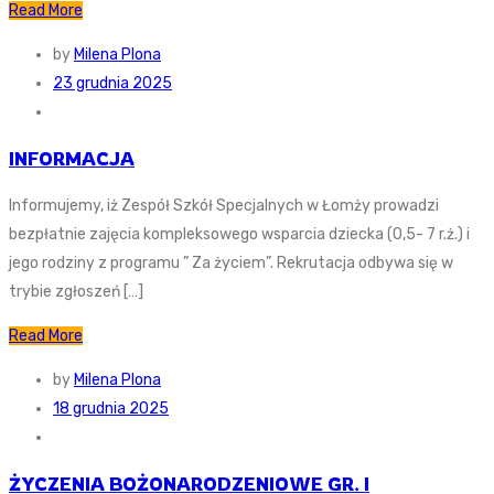
Read More
by
Milena Plona
23 grudnia 2025
INFORMACJA
Informujemy, iż Zespół Szkół Specjalnych w Łomży prowadzi
bezpłatnie zajęcia kompleksowego wsparcia dziecka (0,5- 7 r.ż.) i
jego rodziny z programu ” Za życiem”. Rekrutacja odbywa się w
trybie zgłoszeń […]
Read More
by
Milena Plona
18 grudnia 2025
ŻYCZENIA BOŻONARODZENIOWE GR. I