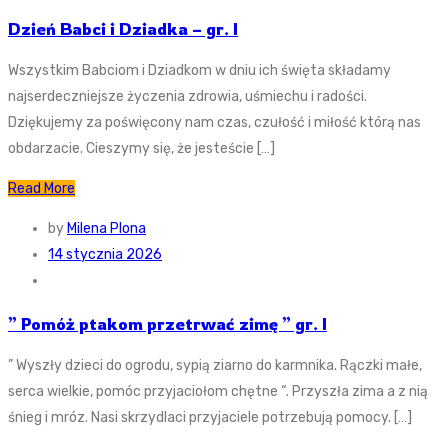
Dzień Babci i Dziadka – gr. I
Wszystkim Babciom i Dziadkom w dniu ich święta składamy
najserdeczniejsze życzenia zdrowia, uśmiechu i radości.
Dziękujemy za poświęcony nam czas, czułość i miłość którą nas
obdarzacie. Cieszymy się, że jesteście […]
Read More
by
Milena Plona
14 stycznia 2026
” Pomóż ptakom przetrwać zimę ” gr. I
” Wyszły dzieci do ogrodu, sypią ziarno do karmnika. Rączki małe,
serca wielkie, pomóc przyjaciołom chętne “. Przyszła zima a z nią
śnieg i mróz. Nasi skrzydlaci przyjaciele potrzebują pomocy. […]