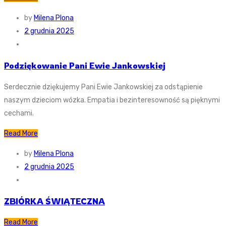
by
Milena Plona
2 grudnia 2025
Podziękowanie Pani Ewie Jankowskiej
Serdecznie dziękujemy Pani Ewie Jankowskiej za odstąpienie
naszym dzieciom wózka. Empatia i bezinteresowność są pięknymi
cechami.
Read More
by
Milena Plona
2 grudnia 2025
ZBIÓRKA ŚWIĄTECZNA
Read More