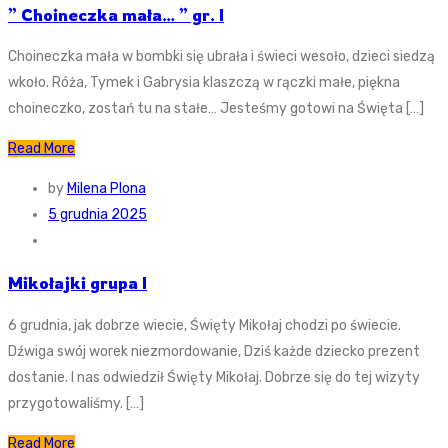
” Choineczka mała… ” gr. I
Choineczka mała w bombki się ubrała i świeci wesoło, dzieci siedzą
wkoło. Róża, Tymek i Gabrysia klaszczą w rączki małe, piękna
choineczko, zostań tu na stałe… Jesteśmy gotowi na Święta […]
Read More
by
Milena Plona
5 grudnia 2025
Mikołajki grupa I
6 grudnia, jak dobrze wiecie, Święty Mikołaj chodzi po świecie.
Dźwiga swój worek niezmordowanie, Dziś każde dziecko prezent
dostanie. I nas odwiedził Święty Mikołaj. Dobrze się do tej wizyty
przygotowaliśmy. […]
Read More