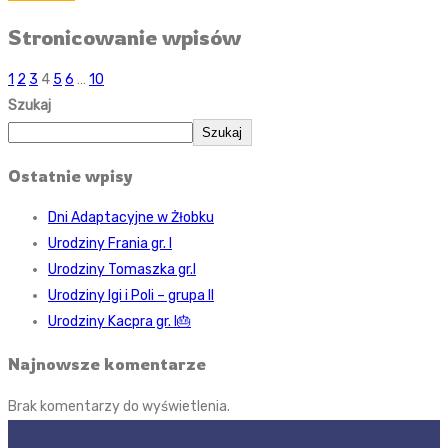
Stronicowanie wpisów
1
2
3
4
5
6
…
10
Szukaj
Szukaj
Ostatnie wpisy
Dni Adaptacyjne w Żłobku
Urodziny Frania gr. I
Urodziny Tomaszka gr.I
Urodziny Igi i Poli – grupa II
Urodziny Kacpra gr. I🎂
Najnowsze komentarze
Brak komentarzy do wyświetlenia.