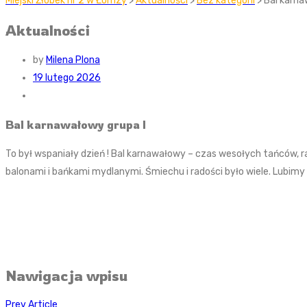
Miejski Żłobek nr 2 w Łomzy
>
Aktualności
>
Bez kategorii
> Bal karna
Aktualności
by
Milena Plona
19 lutego 2026
Bal karnawałowy grupa I
To był wspaniały dzień ! Bal karnawałowy – czas wesołych tańców, ra
balonami i bańkami mydlanymi. Śmiechu i radości było wiele. Lubimy
Nawigacja wpisu
Prev Article