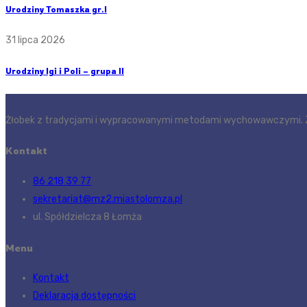
Urodziny Tomaszka gr.I
31 lipca 2026
Urodziny Igi i Poli – grupa II
Żłobek z tradycjami i wypracowanymi metodami wychowawczymi. Z
Kontakt
86 218 39 77
sekretariat@mz2.miastolomza.pl
ul. Spółdzielcza 8 Łomża
Menu
Kontakt
Deklaracja dostępności