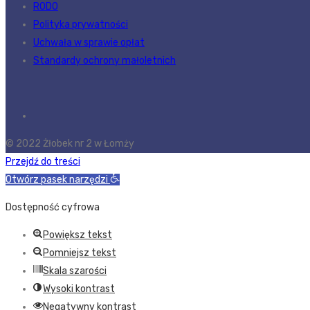
RODO
Polityka prywatności
Uchwała w sprawie opłat
Standardy ochrony małoletnich
© 2022 Żłobek nr 2 w Łomży
Przejdź do treści
Otwórz pasek narzędzi
Dostępność cyfrowa
Powiększ tekst
Pomniejsz tekst
Skala szarości
Wysoki kontrast
Negatywny kontrast