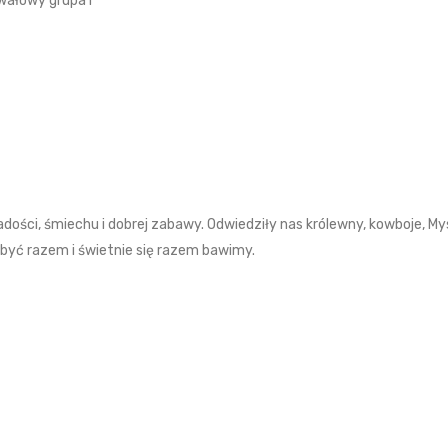
wałowy grupa I
dości, śmiechu i dobrej zabawy. Odwiedziły nas królewny, kowboje, Mys
 być razem i świetnie się razem bawimy.