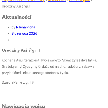
Miejski Żłobek nr 2 w Łomzy
>
Aktualności
>
Bez kategorii
>
Urodziny Asi 🎈gr. I
Aktualności
by
Milena Plona
9 czerwca 2026
Urodziny Asi 🎈gr. I
Kochana Asiu, teraz jest Twoje święto. Skończyłaś dwa latka.
Gratulujemy! Życzymy Ci dużo uśmiechu, radości z zabaw z
przyjaciółmi i nieustannego słońca w życiu.
Dzieci i Panie z gr. I 🎈
Nawigacja wpisu