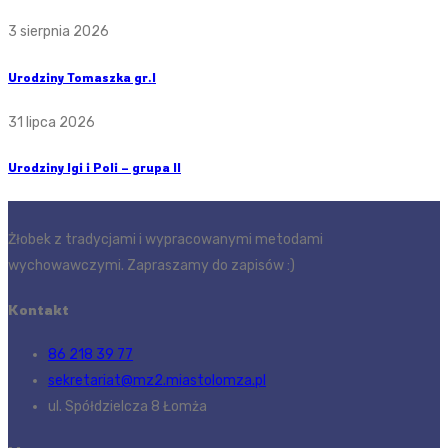
3 sierpnia 2026
Urodziny Tomaszka gr.I
31 lipca 2026
Urodziny Igi i Poli – grupa II
Żłobek z tradycjami i wypracowanymi metodami
wychowawczymi. Zapraszamy do zapisów :)
Kontakt
86 218 39 77
sekretariat@mz2.miastolomza.pl
ul. Spółdzielcza 8 Łomża