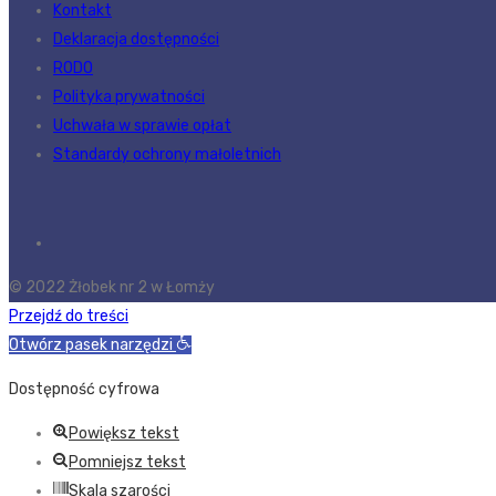
Kontakt
Deklaracja dostępności
RODO
Polityka prywatności
Uchwała w sprawie opłat
Standardy ochrony małoletnich
© 2022 Żłobek nr 2 w Łomży
Przejdź do treści
Otwórz pasek narzędzi
Dostępność cyfrowa
Powiększ tekst
Pomniejsz tekst
Skala szarości