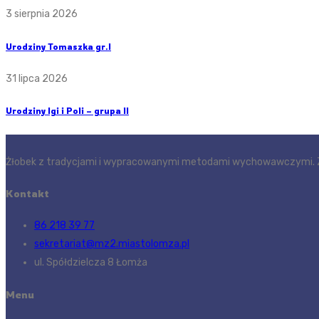
3 sierpnia 2026
Urodziny Tomaszka gr.I
31 lipca 2026
Urodziny Igi i Poli – grupa II
Żłobek z tradycjami i wypracowanymi metodami wychowawczymi. Z
Kontakt
86 218 39 77
sekretariat@mz2.miastolomza.pl
ul. Spółdzielcza 8 Łomża
Menu