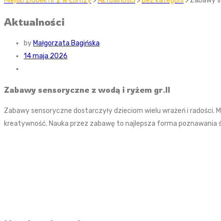
Miejski Żłobek nr 2 w Łomzy
>
Aktualności
>
Bez kategorii
> Zabawy se
Aktualności
by
Małgorzata Bagińska
14 maja 2026
Zabawy sensoryczne z wodą i ryżem gr.II
Zabawy sensoryczne dostarczyły dzieciom wielu wrażeń i radości. M
kreatywność. Nauka przez zabawę to najlepsza forma poznawania 