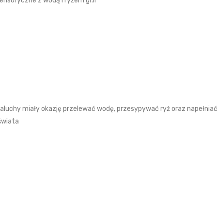
nsoryczne z wodą i ryżem gr.II
aluchy miały okazję przelewać wodę, przesypywać ryż oraz napełniać 
świata