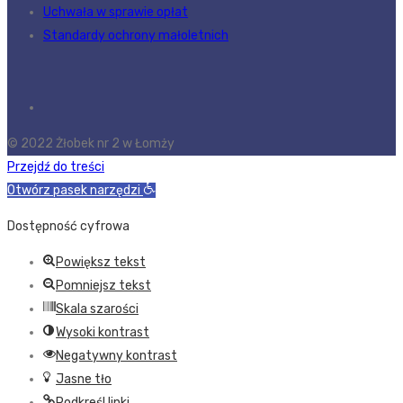
Uchwała w sprawie opłat
Standardy ochrony małoletnich
© 2022 Żłobek nr 2 w Łomży
Przejdź do treści
Otwórz pasek narzędzi
Dostępność cyfrowa
Powiększ tekst
Pomniejsz tekst
Skala szarości
Wysoki kontrast
Negatywny kontrast
Jasne tło
Podkreśl linki