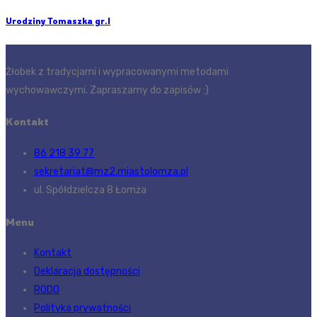
Urodziny Tomaszka gr.I
Żłobek z tradycjami i wypracowanymi metodami
wychowawczymi. Zapraszamy do zapisów :)
Kontakt
86 218 39 77
sekretariat@mz2.miastolomza.pl
ul. Spółdzielcza 8 Łomża
Menu
Kontakt
Deklaracja dostępności
RODO
Polityka prywatności