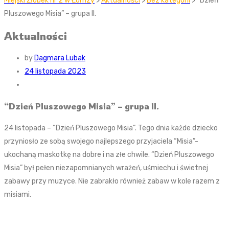
Miejski Żłobek nr 2 w Łomzy
>
Aktualności
>
Bez kategorii
> “Dzień
Pluszowego Misia” – grupa II.
Aktualności
by
Dagmara Lubak
24 listopada 2023
“Dzień Pluszowego Misia” – grupa II.
24 listopada – “Dzień Pluszowego Misia”. Tego dnia każde dziecko
przyniosło ze sobą swojego najlepszego przyjaciela “Misia”-
ukochaną maskotkę na dobre i na złe chwile. “Dzień Pluszowego
Misia” był pełen niezapomnianych wrażeń, uśmiechu i świetnej
zabawy przy muzyce. Nie zabrakło również zabaw w kole razem z
misiami.