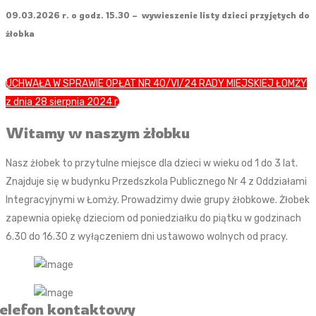
09.03.2026 r. o godz. 15.30 – wywieszenie listy dzieci przyjętych do
żłobka
UCHWAŁA W SPRAWIE OPŁAT NR 40/VI/24 RADY MIEJSKIEJ ŁOMŻY
z dnia 28 sierpnia 2024 r.
Witamy w naszym żłobku
Nasz żłobek to przytulne miejsce dla dzieci w wieku od 1 do 3 lat.
Znajduje się w budynku Przedszkola Publicznego Nr 4 z Oddziałami
Integracyjnymi w Łomży. Prowadzimy dwie grupy żłobkowe. Żłobek
zapewnia opiekę dzieciom od poniedziałku do piątku w godzinach
6.30 do 16.30 z wyłączeniem dni ustawowo wolnych od pracy.
elefon kontaktowy