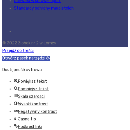
Uchwała w sprawie opłat
Standardy ochrony małoletnich
© 2022 Żłobek nr 2 w Łomży
Przejdź do treści
Otwórz pasek narzędzi
Dostępność cyfrowa
Powiększ tekst
Pomniejsz tekst
Skala szarości
Wysoki kontrast
Negatywny kontrast
Jasne tło
Podkreśl linki