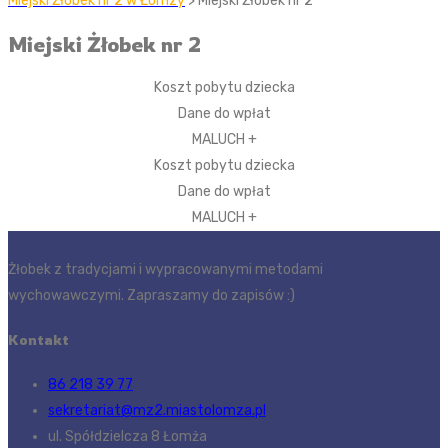
Miejski Żłobek nr 2 w Łomzy
> Miejski Żłobek nr 2
Miejski Żłobek nr 2
Koszt pobytu dziecka
Dane do wpłat
MALUCH +
Koszt pobytu dziecka
Dane do wpłat
MALUCH +
Żłobek z tradycjami i wypracowanymi metodami
wychowawczymi. Zapraszamy do zapisów :)
Kontakt
86 218 39 77
sekretariat@mz2.miastolomza.pl
ul. Spółdzielcza 8 Łomża